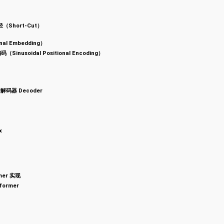
径（Short-Cut）
nal Embedding）
inusoidal Positional Encoding）
 和解码器 Decoder
x
mer 实现
former