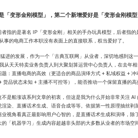
好是「变形金刚模型」，第二个新增爱好是「变形金刚模型
者指的是著名 IP「变形金刚」相关的手办玩具模型，后者指
都与目前从事的电商工作本职没有表面上的直接联系，权当爱好了。
了突飞猛进的发展，作为一个「古典互联网」从业者，深切地感到这一
年，我从天天特卖业务负责人到大聚划算运营中心负责人，在去年
：直播电商的高效（更适合的商品演绎方式 + 私域权益 + 冲动
 + 货品状态未知 + 主播不可控等），能否推动一个保留直播
不是船涨该系列文章的初衷，但这是我为什么开始非常关注 AI
觉渲染、直播话术生成、语音合成等等。依据第一性原理抽丝剥
商业视角看真正最影响用户心智的，是直播话术生成和演绎，除
大的「机器学习」生成内容超越非头部的大多数从业者的市场空