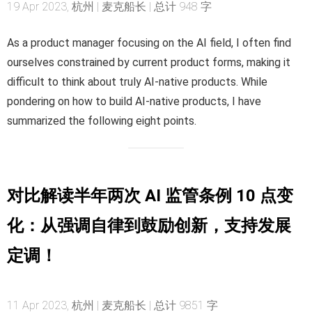
19 Apr 2023, 杭州 | 麦克船长 | 总计 948 字
As a product manager focusing on the AI field, I often find
ourselves constrained by current product forms, making it
difficult to think about truly AI-native products. While
pondering on how to build AI-native products, I have
summarized the following eight points.
对比解读半年两次 AI 监管条例 10 点变
化：从强调自律到鼓励创新，支持发展
定调！
11 Apr 2023, 杭州 | 麦克船长 | 总计 9851 字