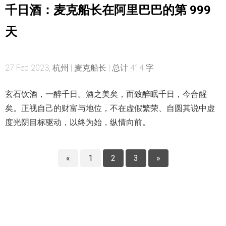
千日酒：麦克船长在阿里巴巴的第 999
天
27 Feb 2023, 杭州 | 麦克船长 | 总计 414 字
玄石饮酒，一醉千日。酒之美矣，而致醉眠千日，今合醒
矣。正视自己的财富与地位，不在虚假繁荣、自圆其说中虚
度光阴目标驱动，以终为始，纵情向前。
«
1
2
3
»